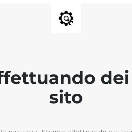
fettuando dei 
sito
la pazienza. Stiamo effettuando dei lavo